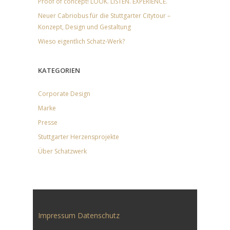
Proof of concept! LOOK. LISTEN. EXPERIENCE.
Neuer Cabriobus für die Stuttgarter Citytour –
Konzept, Design und Gestaltung
Wieso eigentlich Schatz-Werk?
KATEGORIEN
Corporate Design
Marke
Presse
Stuttgarter Herzensprojekte
Über Schatzwerk
Impressum
Datenschutz