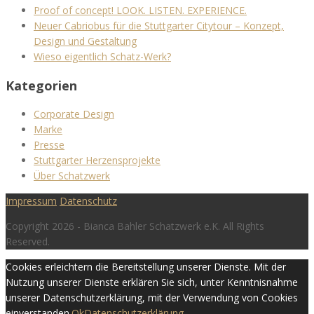
Proof of concept! LOOK. LISTEN. EXPERIENCE.
Neuer Cabriobus für die Stuttgarter Citytour – Konzept,
Design und Gestaltung
Wieso eigentlich Schatz-Werk?
Kategorien
Corporate Design
Marke
Presse
Stuttgarter Herzensprojekte
Über Schatzwerk
Impressum
Datenschutz
Copyright 2026 - Bianca Bahler Schatzwerk e.K. All Rights
Reserved.
Cookies erleichtern die Bereitstellung unserer Dienste. Mit der
Nutzung unserer Dienste erklären Sie sich, unter Kenntnisnahme
unserer Datenschutzerklärung, mit der Verwendung von Cookies
einverstanden.
Ok
Datenschutzerklärung