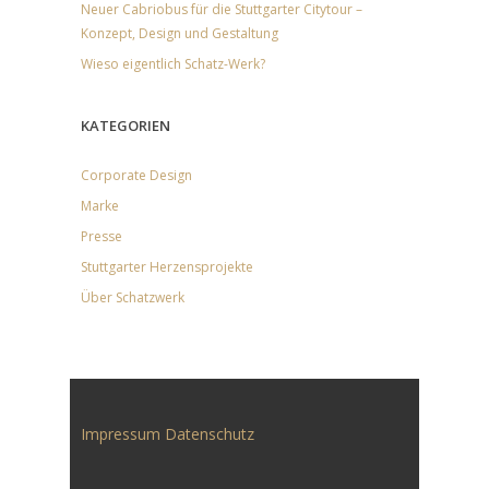
Neuer Cabriobus für die Stuttgarter Citytour –
Konzept, Design und Gestaltung
Wieso eigentlich Schatz-Werk?
KATEGORIEN
Corporate Design
Marke
Presse
Stuttgarter Herzensprojekte
Über Schatzwerk
Impressum
Datenschutz