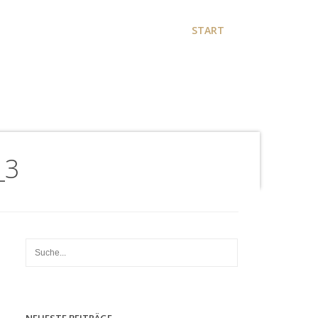
START
_3