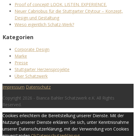
Proof of concept! LOOK. LISTEN. EXPERIENCE.
Neuer Cabriobus für die Stuttgarter Citytour – Konzept,
Design und Gestaltung
Wieso eigentlich Schatz-Werk?
Kategorien
Corporate Design
Marke
Presse
Stuttgarter Herzensprojekte
Über Schatzwerk
Impressum
Datenschutz
Copyright 2026 - Bianca Bahler Schatzwerk e.K. All Rights
Reserved.
Cookies erleichtern die Bereitstellung unserer Dienste. Mit der
Nutzung unserer Dienste erklären Sie sich, unter Kenntnisnahme
unserer Datenschutzerklärung, mit der Verwendung von Cookies
einverstanden.
Ok
Datenschutzerklärung