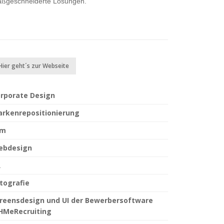
ßgeschneiderte Lösungen.
Hier geht´s zur Webseite
rporate Design
rkenrepositionierung
lm
ebdesign
R
tografie
reensdesign und UI der Bewerbersoftware
MeRecruiting