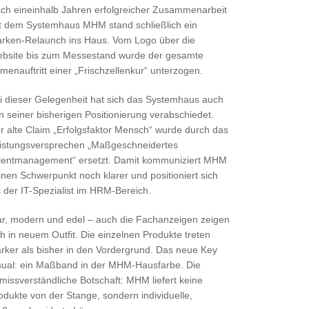
ch eineinhalb Jahren erfolgreicher Zusammenarbeit
t dem Systemhaus MHM stand schließlich ein
rken-Relaunch ins Haus. Vom Logo über die
bsite bis zum Messestand wurde der gesamte
rmenauftritt einer „Frischzellenkur“ unterzogen.
i dieser Gelegenheit hat sich das Systemhaus auch
n seiner bisherigen Positionierung verabschiedet.
r alte Claim „Erfolgsfaktor Mensch“ wurde durch das
istungsversprechen „Maßgeschneidertes
lentmanagement“ ersetzt. Damit kommuniziert MHM
inen Schwerpunkt noch klarer und positioniert sich
s der IT-Spezialist im HRM-Bereich.
ar, modern und edel – auch die Fachanzeigen zeigen
ch in neuem Outfit. Die einzelnen Produkte treten
ärker als bisher in den Vordergrund. Das neue Key
sual: ein Maßband in der MHM-Hausfarbe. Die
missverständliche Botschaft: MHM liefert keine
odukte von der Stange, sondern individuelle,