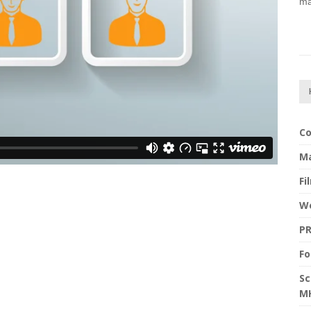
ma
Co
Ma
Fi
W
P
Fo
Sc
MH