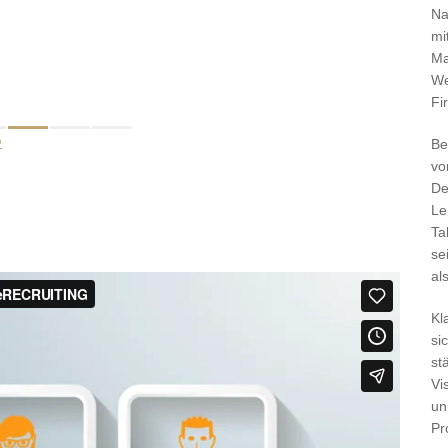
Na
mi
Ma
We
Fi
Be
vo
De
Le
Ta
se
al
Kl
si
st
Vi
un
Pr